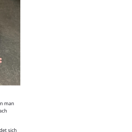
den man
ach
det sich